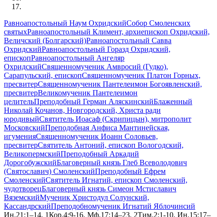
Равноапостольный Наум Охридский
Собор Смоленских
святых
Равноапостольный Климент, архиепископ Охридский,
Величский (Болгарский)
Равноапостольный Савва
Охридский
Равноапостольный Горазд Охридский,
епископ
Равноапостольный Ангеляр
Охридский
Священномученик Амвросий (Гудко),
Сарапульский, епископ
Священномученик Платон Горных,
пресвитер
Священномученик Пантелеимон Богоявленский,
пресвитер
Великомученик Пантелеимон
целитель
Преподобный Герман Аляскинский
Блаженный
Николай Кочанов, Новгородский, Христа ради
юродивый
Святитель Иоасаф (Скрипицын), митрополит
Московский
Преподобная Анфиса Мантинейская,
игумения
Священномученик Иоанн Соловьев,
пресвитер
Святитель Антоний, епископ Вологодский,
Великопермский
Преподобный Аркадий
Дорогобужский
Благоверный князь Глеб Всеволодович
(Святославич) Смоленский
Преподобный Ефрем
Смоленский
Святитель Игнатий, епископ Смоленский,
чудотворец
Благоверный князь Симеон Мстиславич
Вяземский
Мученик Христодул Солунский,
Кассандрский
Преподобномученик Игнатий Яблочинсий
Ин.21:1–14, 1Кор.4:9-16, Мф.17:14–23, 2Тим.2:1-10, Ин.15:17–